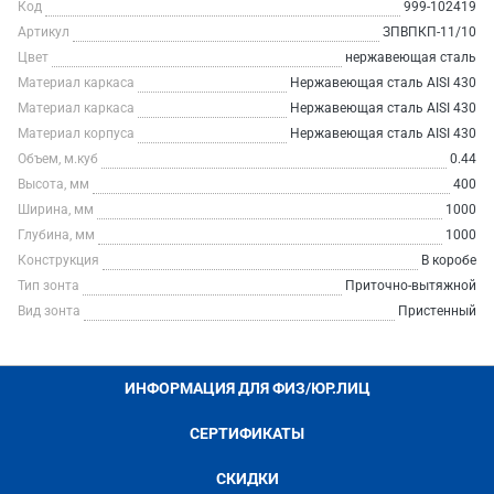
Код
999-102419
Артикул
ЗПВПКП-11/10
Цвет
нержавеющая сталь
Материал каркаса
Нержавеющая сталь AISI 430
Материал каркаса
Нержавеющая сталь AISI 430
Материал корпуса
Нержавеющая сталь AISI 430
Объем, м.куб
0.44
Высота, мм
400
Ширина, мм
1000
Глубина, мм
1000
Конструкция
В коробе
Тип зонта
Приточно-вытяжной
Вид зонта
Пристенный
ИНФОРМАЦИЯ ДЛЯ ФИЗ/ЮР.ЛИЦ
СЕРТИФИКАТЫ
СКИДКИ