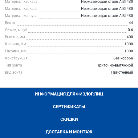
Материал каркаса
Нержавеющая сталь AISI 430
Материал каркаса
Нержавеющая сталь AISI 430
Материал корпуса
Нержавеющая сталь AISI 430
Вес, кг
44
Объем, м.куб
0.6
Высота, мм
400
Ширина, мм
1000
Глубина, мм
1000
Конструкция
Без короба
Тип зонта
Приточно-вытяжной
Вид зонта
Пристенный
ИНФОРМАЦИЯ ДЛЯ ФИЗ/ЮР.ЛИЦ
СЕРТИФИКАТЫ
СКИДКИ
ДОСТАВКА И МОНТАЖ