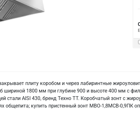
закрывает плиту коробом и через лабиринтные жироуловит
б шириной 1800 мм при глубине 900 и высоте 400 мм с фи
 стали AISI 430, бренд Техно ТТ. Коробчатый зонт с жиро
ях общепита; купить пристенный зонт МВО-1,8МСВ-0,9ПК оп