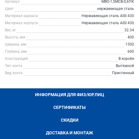
Артикул
МВО-1,5МСВ-0,6ПК
Цвет
нержавеющая сталь
Материал каркаса
Нержавеющая сталь AISI 430
Материал корпуса
Нержавеющая сталь AISI 430
Вес, кг
32.34
Высота, мм
400
Ширина, мм
1500
Глубина, мм
600
Конструкция
В коробе
Тип зонта
Вытяжной
Вид зонта
Пристенный
ИНФОРМАЦИЯ ДЛЯ ФИЗ/ЮР.ЛИЦ
СЕРТИФИКАТЫ
СКИДКИ
ДОСТАВКА И МОНТАЖ