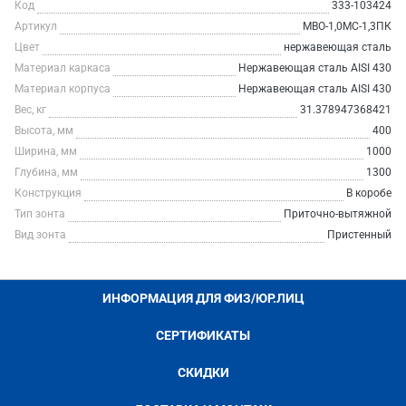
Код
333-103424
Артикул
МВО-1,0МС-1,3ПК
Цвет
нержавеющая сталь
Материал каркаса
Нержавеющая сталь AISI 430
Материал корпуса
Нержавеющая сталь AISI 430
Вес, кг
31.378947368421
Высота, мм
400
Ширина, мм
1000
Глубина, мм
1300
Конструкция
В коробе
Тип зонта
Приточно-вытяжной
Вид зонта
Пристенный
ИНФОРМАЦИЯ ДЛЯ ФИЗ/ЮР.ЛИЦ
СЕРТИФИКАТЫ
СКИДКИ