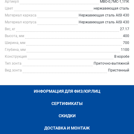
Артикул
МВО-0,7МС-1,1ПК
Цвет
нержавеющая сталь
Материал каркаса
Нержавеющая сталь AISI 430
Материал корпуса
Нержавеющая сталь AISI 430
Вес, кг
27.17
Высота, мм
400
Ширина, мм
700
Глубина, мм
1100
Конструкция
В коробе
Тип зонта
Приточно-вытяжной
Вид зонта
Пристенный
ИНФОРМАЦИЯ ДЛЯ ФИЗ/ЮР.ЛИЦ
СЕРТИФИКАТЫ
СКИДКИ
ДОСТАВКА И МОНТАЖ