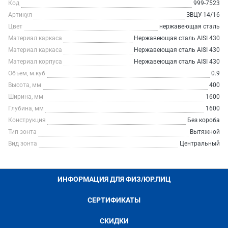
Код
999-7523
Артикул
ЗВЦУ-14/16
Цвет
нержавеющая сталь
Материал каркаса
Нержавеющая сталь AISI 430
Материал каркаса
Нержавеющая сталь AISI 430
Материал корпуса
Нержавеющая сталь AISI 430
Объем, м.куб
0.9
Высота, мм
400
Ширина, мм
1600
Глубина, мм
1600
Конструкция
Без короба
Тип зонта
Вытяжной
Вид зонта
Центральный
ИНФОРМАЦИЯ ДЛЯ ФИЗ/ЮР.ЛИЦ
СЕРТИФИКАТЫ
СКИДКИ