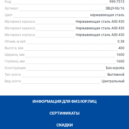
Код
999-7515
Артикул
ЗВЦУ-06/16
Цвет
нержавеющая сталь
Материал каркаса
Нержавеющая сталь AISI 430
Материал каркаса
Нержавеющая сталь AISI 430
Материал корпуса
Нержавеющая сталь AISI 430
Объем, м.куб
0.38
Высота, мм
400
Ширина, мм
1600
Глубина, мм
1600
Конструкция
Без короба
Тип зонта
Вытяжной
Вид зонта
Центральный
ИНФОРМАЦИЯ ДЛЯ ФИЗ/ЮР.ЛИЦ
СЕРТИФИКАТЫ
СКИДКИ