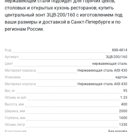
нержавеющей стали подойдет для горячих цехов,
столовых и открытых кухонь ресторанов; купить
центральный зонт ЗЦВ-200/160 с изготовлением под
ваши размеры и доставкой в Санкт‑Петербурге и по
регионам России.
Код
888-4814
Артикул
ЗЦВ-200/160
Цвет
нержавеющая сталь
Материал каркаса
Нержавеющая сталь AISI 430
Упаковка
картон
Материал корпуса
Нержавеющая сталь AISI 430
Вес, кг
95
Объем, м.куб
1.33
Высота, мм
400
Ширина, мм
2000
Глубина, мм
1600
Объем, литр
1330
Конструкция
Без короба