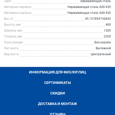
Цвет
нержавеющая сталь
Материал каркаса
Нержавеющая сталь AISI 430
Материал корпуса
Нержавеющая сталь AISI 430
Вес, кг
45.157894736842
Высота, мм
400
Ширина, мм
1300
Глубина, мм
2200
Конструкция
Без короба
Тип зонта
Вытяжной
Вид зонта
Центральный
ИНФОРМАЦИЯ ДЛЯ ФИЗ/ЮР.ЛИЦ
СЕРТИФИКАТЫ
СКИДКИ
ДОСТАВКА И МОНТАЖ
ОТЗЫВЫ