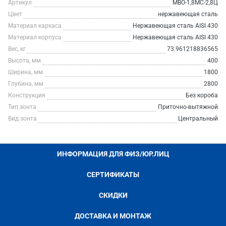
Артикул
МВО-1,8МС-2,8Ц
Цвет
нержавеющая сталь
Материал каркаса
Нержавеющая сталь AISI 430
Материал корпуса
Нержавеющая сталь AISI 430
Вес, кг
73.961218836565
Высота, мм
400
Ширина, мм
1800
Глубина, мм
2800
Конструкция
Без короба
Тип зонта
Приточно-вытяжной
Вид зонта
Центральный
ИНФОРМАЦИЯ ДЛЯ ФИЗ/ЮР.ЛИЦ
СЕРТИФИКАТЫ
СКИДКИ
ДОСТАВКА И МОНТАЖ