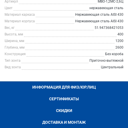
Артикул
МВО-1,2МС-2,6Ц
Цвет
нержавеющая сталь
Материал каркаса
Нержавеющая сталь AISI 430
Материал корпуса
Нержавеющая сталь AISI 430
Вес, кг
51.947368421053
Высота, мм
400
Ширина, мм
1200
Глубина, мм
2600
Конструкция
Без короба
Тип зонта
Приточно-вытяжной
Вид зонта
Центральный
ИНФОРМАЦИЯ ДЛЯ ФИЗ/ЮР.ЛИЦ
СЕРТИФИКАТЫ
СКИДКИ
ДОСТАВКА И МОНТАЖ