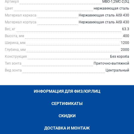
Артикул
МВО-1,2МС-2,0Ц
Цвет
нержавеющая сталь
Материал каркаса
Нержавеющая сталь AISI 430
Материал корпуса
Нержавеющая сталь AISI 430
Вес, кг
63.3
Высота, мм
400
Ширина, мм
1200
Глубина, мм
2000
Конструкция
Без короба
Тип зонта
Приточно-вытяжной
Вид зонта
Центральный
ИНФОРМАЦИЯ ДЛЯ ФИЗ/ЮР.ЛИЦ
СЕРТИФИКАТЫ
СКИДКИ
ДОСТАВКА И МОНТАЖ