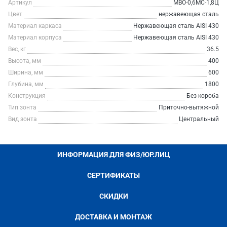
Артикул
МВО-0,6МС-1,8Ц
Цвет
нержавеющая сталь
Материал каркаса
Нержавеющая сталь AISI 430
Материал корпуса
Нержавеющая сталь AISI 430
Вес, кг
36.5
Высота, мм
400
Ширина, мм
600
Глубина, мм
1800
Конструкция
Без короба
Тип зонта
Приточно-вытяжной
Вид зонта
Центральный
ИНФОРМАЦИЯ ДЛЯ ФИЗ/ЮР.ЛИЦ
СЕРТИФИКАТЫ
СКИДКИ
ДОСТАВКА И МОНТАЖ