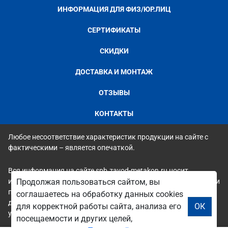
ИНФОРМАЦИЯ ДЛЯ ФИЗ/ЮР.ЛИЦ
СЕРТИФИКАТЫ
СКИДКИ
ДОСТАВКА И МОНТАЖ
ОТЗЫВЫ
КОНТАКТЫ
Любое несоответствие характеристик продукции на сайте с
фактическими – является опечаткой.
Вся информация на сайте spb.zavod-metakon.ru носит
исключительно ознакомительный и справочный характер и ни
Продолжая пользоваться сайтом, вы
при каких условиях не является публичной офертой. Всю
соглашаетесь на обработку данных cookies
дополнительную информацию можно узнать по телефонам
для корректной работы сайта, анализа его
ОК
указанным на сайте.
посещаемости и других целей,