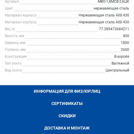
Артикул
МВО-1,8МСВ-2,6ЦК
Цвет
нержавеющая сталь
Материал каркаса
Нержавеющая сталь AISI 430
Материал корпуса
Нержавеющая сталь AISI 430
Вес, кг
77.289473684211
Высота, мм
400
Ширина, мм
1800
Глубина, мм
2600
Конструкция
В коробе
Тип зонта
Вытяжной
Вид зонта
Центральный
ИНФОРМАЦИЯ ДЛЯ ФИЗ/ЮР.ЛИЦ
СЕРТИФИКАТЫ
СКИДКИ
ДОСТАВКА И МОНТАЖ