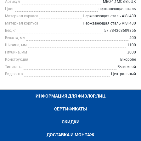
Артикул
МВО-1,1МСВ-3,0ЦК
Цвет
нержавеющая сталь
Материал каркаса
Нержавеющая сталь AISI 430
Материал корпуса
Нержавеющая сталь AISI 430
Вес, кг
57.734363609856
Высота, мм
400
Ширина, мм
1100
Глубина, мм
3000
Конструкция
В коробе
Тип зонта
Вытяжной
Вид зонта
Центральный
ИНФОРМАЦИЯ ДЛЯ ФИЗ/ЮР.ЛИЦ
СЕРТИФИКАТЫ
СКИДКИ
ДОСТАВКА И МОНТАЖ